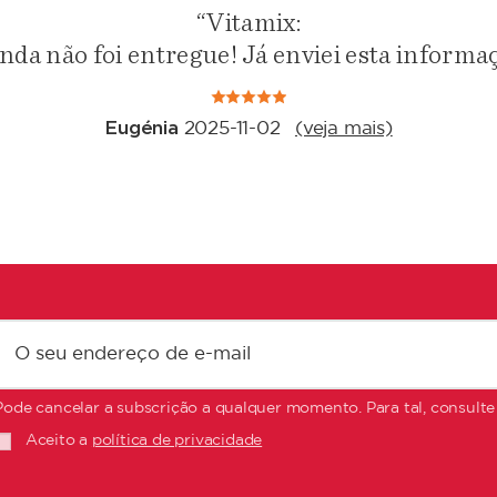
“Vitamix:
nda não foi entregue! Já enviei esta informaç
Eugénia
2025-11-02
(veja mais)
Pode cancelar a subscrição a qualquer momento. Para tal, consulte
Aceito a
política de privacidade