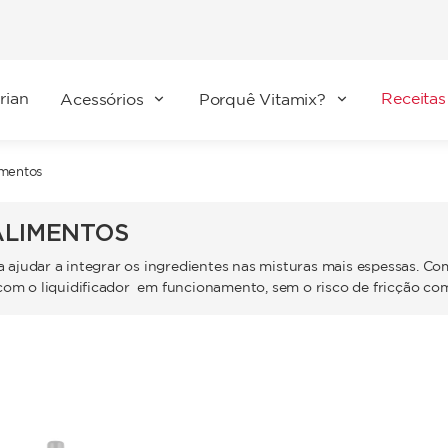
rian
Receitas
Acessórios
Porquê Vitamix?
imentos
ALIMENTOS
ra ajudar a integrar os ingredientes nas misturas mais espessas. C
com o liquidificador em funcionamento, sem o risco de fricção com